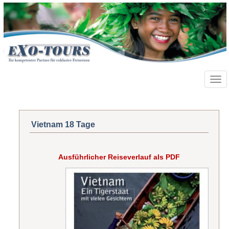
Toggl
navig
Vietnam 18 Tage
Ausführlicher Reiseverlauf als PDF