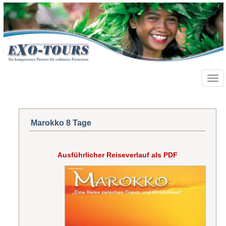
Toggl
navig
Marokko 8 Tage
Ausführlicher Reiseverlauf als PDF