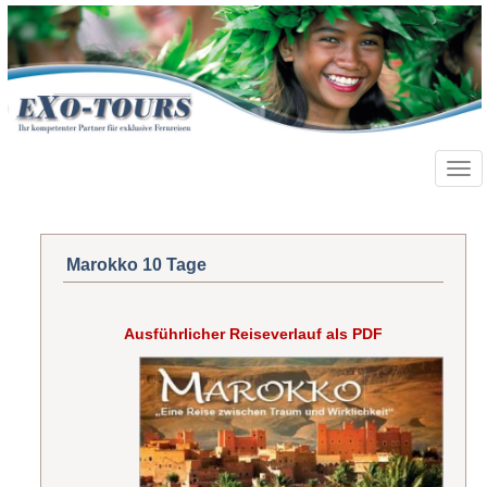
Toggl
navig
Marokko 10 Tage
Ausführlicher Reiseverlauf als PDF