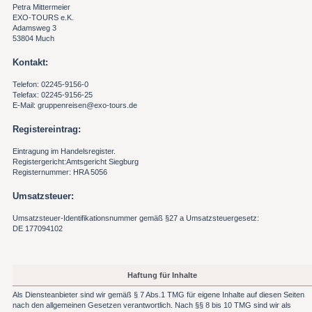
Petra Mittermeier
EXO-TOURS e.K.
Adamsweg 3
53804 Much
Kontakt:
Telefon: 02245-9156-0
Telefax: 02245-9156-25
E-Mail: gruppenreisen@exo-tours.de
Registereintrag:
Eintragung im Handelsregister.
Registergericht:Amtsgericht Siegburg
Registernummer: HRA 5056
Umsatzsteuer:
Umsatzsteuer-Identifikationsnummer gemäß §27 a Umsatzsteuergesetz:
DE 177094102
Haftung für Inhalte
Als Diensteanbieter sind wir gemäß § 7 Abs.1 TMG für eigene Inhalte auf diesen Seiten
nach den allgemeinen Gesetzen verantwortlich. Nach §§ 8 bis 10 TMG sind wir als