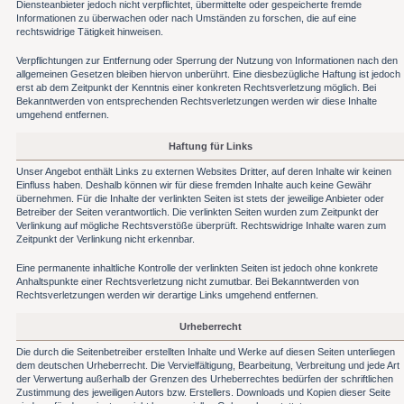
Diensteanbieter jedoch nicht verpflichtet, übermittelte oder gespeicherte fremde
Informationen zu überwachen oder nach Umständen zu forschen, die auf eine
rechtswidrige Tätigkeit hinweisen.
Verpflichtungen zur Entfernung oder Sperrung der Nutzung von Informationen nach den
allgemeinen Gesetzen bleiben hiervon unberührt. Eine diesbezügliche Haftung ist jedoch
erst ab dem Zeitpunkt der Kenntnis einer konkreten Rechtsverletzung möglich. Bei
Bekanntwerden von entsprechenden Rechtsverletzungen werden wir diese Inhalte
umgehend entfernen.
Haftung für Links
Unser Angebot enthält Links zu externen Websites Dritter, auf deren Inhalte wir keinen
Einfluss haben. Deshalb können wir für diese fremden Inhalte auch keine Gewähr
übernehmen. Für die Inhalte der verlinkten Seiten ist stets der jeweilige Anbieter oder
Betreiber der Seiten verantwortlich. Die verlinkten Seiten wurden zum Zeitpunkt der
Verlinkung auf mögliche Rechtsverstöße überprüft. Rechtswidrige Inhalte waren zum
Zeitpunkt der Verlinkung nicht erkennbar.
Eine permanente inhaltliche Kontrolle der verlinkten Seiten ist jedoch ohne konkrete
Anhaltspunkte einer Rechtsverletzung nicht zumutbar. Bei Bekanntwerden von
Rechtsverletzungen werden wir derartige Links umgehend entfernen.
Urheberrecht
Die durch die Seitenbetreiber erstellten Inhalte und Werke auf diesen Seiten unterliegen
dem deutschen Urheberrecht. Die Vervielfältigung, Bearbeitung, Verbreitung und jede Art
der Verwertung außerhalb der Grenzen des Urheberrechtes bedürfen der schriftlichen
Zustimmung des jeweiligen Autors bzw. Erstellers. Downloads und Kopien dieser Seite